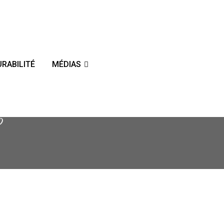
RABILITÉ
MÉDIAS
D
ng a safe and