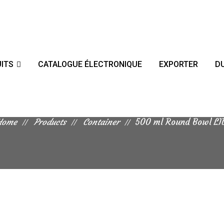
ITS
CATALOGUE ÉLECTRONIQUE
EXPORTER
DU
500 ml Round Bowl LID
Home
Products
Container
500 ml Round Bowl LI
The 500 ml Round Bowl Lid will be aimed at offeri